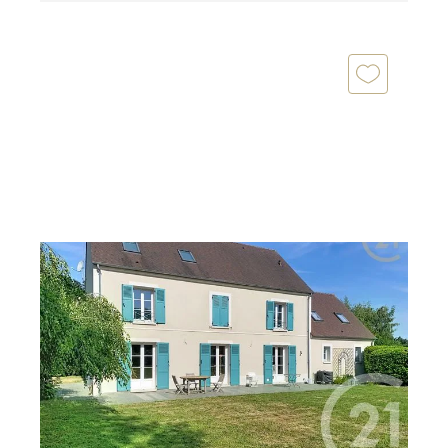
CHAILLY EN BIERE 77
2
190 m
, 10 pièces
Ref : 3139
Maison à vendre
498 000 €
CHAILLY EN BIERE : Maison familiale de