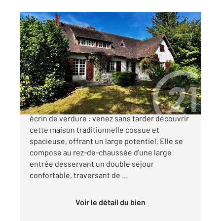
CELY EN BIERE 77
2
234,20 m
, 8 pièces
Ref : 2720
Maison à vendre
380 000 €
Sur la commune de Cely-en-Bière, dans un
écrin de verdure : venez sans tarder découvrir
cette maison traditionnelle cossue et
spacieuse, offrant un large potentiel. Elle se
compose au rez-de-chaussée d'une large
entrée desservant un double séjour
confortable, traversant de ...
Voir le détail du bien