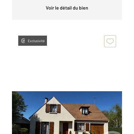
Voir le détail du bien
Exclusivité
BOISSISE LE ROI 77
2
130 m
, 7 pièces
Ref : 3057
Maison à vendre
399 000 €