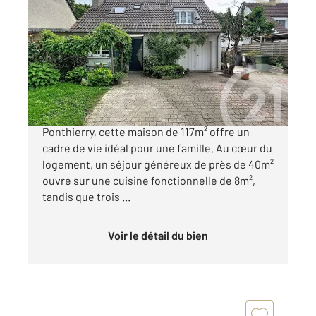
2
102,53 m
, 6 pièces
Ref : 3051
Maison à vendre
310 000 €
Nichée dans le calme de Saint-Fargeau-
Ponthierry, cette maison de 117m² offre un
cadre de vie idéal pour une famille. Au cœur du
logement, un séjour généreux de près de 40m²
ouvre sur une cuisine fonctionnelle de 8m²,
tandis que trois ...
Voir le détail du bien