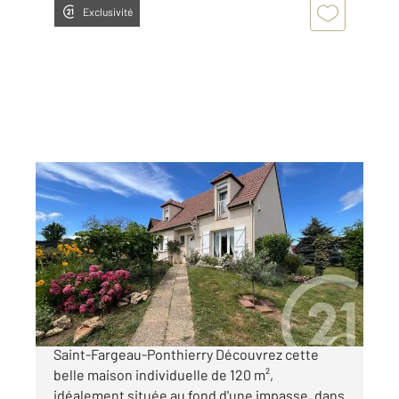
Exclusivité
ST FARGEAU PONTHIERRY 77
2
120 m
, 7 pièces
Ref : 3105
Maison à vendre
399 000 €
Maison individuelle familiale au calme absolu
Saint-Fargeau-Ponthierry Découvrez cette
belle maison individuelle de 120 m²,
idéalement située au fond d'une impasse, dans