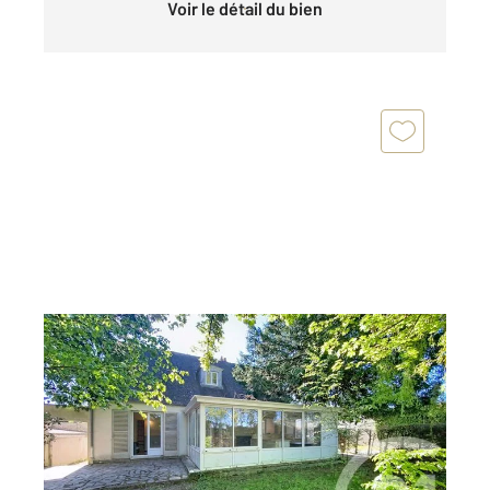
Voir le détail du bien
BARBIZON 77
2
144 m
, 6 pièces
Ref : 3154
Maison à vendre
440 000 €