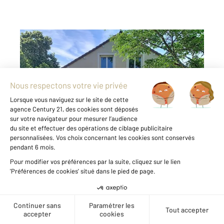
BOISSETTES 77
2
191,62 m
, 7 pièces
Ref : 3024
Maison à vendre
430 000 €
Visiter le site dédié
BOISSETTES - Au cœur du charmant village de
Boissettes, dans un environnement
recherché, découvrez cette maison
parfaitement entretenue, implantée sur un
jardin d'environ 1 100m². Elle offre une belle
pièce de vie lumineuse avec séjour donnant un
accès direct au ...
Créer une alerte