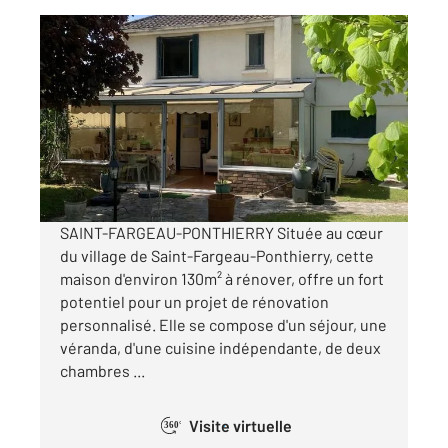
ST FARGEAU PONTHIERRY 77
2
105,65 m
, 4 pièces
Ref : 2963
Maison à vendre
220 000 €
Visiter le site dédié
SAINT-FARGEAU-PONTHIERRY Située au cœur
du village de Saint-Fargeau-Ponthierry, cette
maison d'environ 130m² à rénover, offre un fort
potentiel pour un projet de rénovation
personnalisé. Elle se compose d'un séjour, une
véranda, d'une cuisine indépendante, de deux
chambres ...
Visite virtuelle
360°