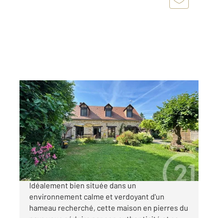
ST FARGEAU PONTHIERRY 77
2
125 m
, 7 pièces
Ref : 2703
Maison à vendre
450 000 €
SAINT FARGEAU PONTHIERRY AUXONNETTE
Idéalement bien située dans un
environnement calme et verdoyant d'un
hameau recherché, cette maison en pierres du