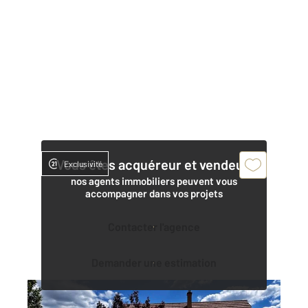
Vous êtes acquéreur et vendeur,
Exclusivité
nos agents immobiliers peuvent vous
accompagner dans vos projets
Contacter l'agence
Demander une estimation
PRINGY 77