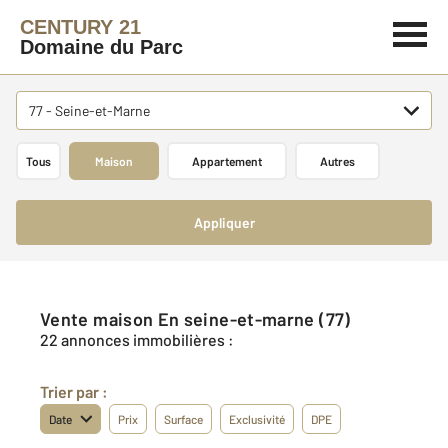
CENTURY 21
Domaine du Parc
77 - Seine-et-Marne
Tous
Maison
Appartement
Autres
Appliquer
Vente maison En seine-et-marne (77)
22 annonces immobilières :
Trier par :
Date
Prix
Surface
Exclusivité
DPE