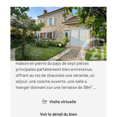
PRINGY 77
2
151 m
, 7 pièces
Ref : 3092
Maison à vendre
378 000 €
PRINGY Beaucoup de charme pour cette
maison en pierre du pays de sept pièces
principales parfaitement bien entretenue,
offrant au rez de chaussée une véranda, un
séjour, une cuisine ouverte, une salle a
manger donnant sur une terrasse de 38m² ...
Visite virtuelle
360°
Voir le détail du bien