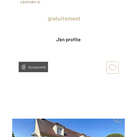
Prenez un temps d'avance sur le marché
en profitant
gratuitement
des Ventes
Privées CENTURY 21.
J'en profite
Exclusivité
BOISSISE LE ROI 77
2
211,24 m
, 9 pièces